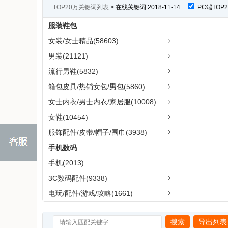
TOP20万关键词列表
> 在线关键词 2018-11-14
PC端TO
服装鞋包
女装/女士精品(58603)
男装(21121)
流行男鞋(5832)
箱包皮具/热销女包/男包(5860)
女士内衣/男士内衣/家居服(10008)
女鞋(10454)
服饰配件/皮带/帽子/围巾(3938)
手机数码
手机(2013)
3C数码配件(9338)
电玩/配件/游戏/攻略(1661)
电脑硬件/显示器/电脑周边(3390)
搜索
导出列表
闪存卡/U盘/存储/移动硬盘(467)