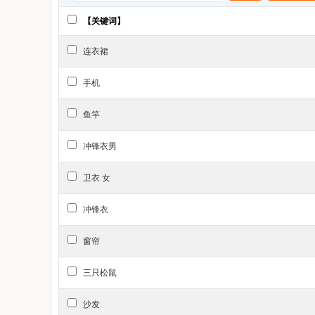
平板电脑/MID(191)
【关键词】
笔记本电脑(533)
连衣裙
办公设备/耗材/相关服务(2272)
MP3/MP4/iPod/录音笔(176)
手机
DIY电脑(322)
鱼竿
电子元器件市场(1805)
网络设备/网络相关(1294)
冲锋衣男
品牌台机/品牌一体机/服务器(417)
卫衣 女
数码相机/单反相机/摄像机(614)
运动户外
冲锋衣
户外/登山/野营/旅行用品(6753)
窗帘
运动鞋new(4967)
电动车/配件/交通工具(1486)
三只松鼠
运动/瑜伽/健身/球迷用品(2963)
沙发
运动服/休闲服装(2511)