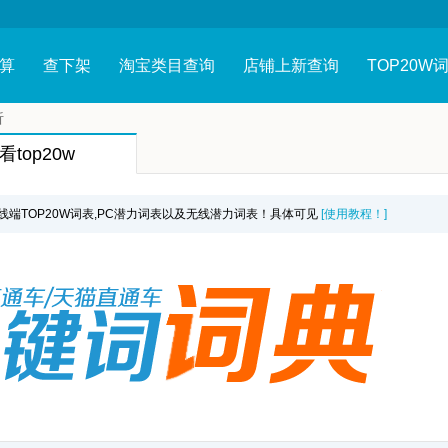
算
查下架
淘宝类目查询
店铺上新查询
TOP20W
析
top20w
,无线端TOP20W词表,PC潜力词表以及无线潜力词表！具体可见
[使用教程！]