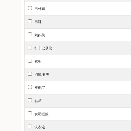
自行车/骑行装备/零配件(640)
男外套
运动包/户外包/配件(510)
男鞋
家居建材
居家布艺(3773)
妈妈装
住宅家具(8492)
行车记录仪
床上用品(2591)
商业/办公家具(1920)
衣柜
五金/工具(6479)
羽绒服 男
家装主材(3604)
家居饰品(4539)
充电宝
电子/电工(2067)
鞋柜
基础建材(2282)
全屋定制(1136)
女羽绒服
特色手工艺(214)
洗衣液
装修设计/施工/监理(88)