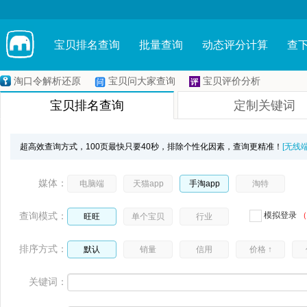
宝贝排名查询
批量查询
动态评分计算
查
淘口令解析还原
宝贝问大家查询
宝贝评价分析
宝贝排名查询
定制关键词
超高效查询方式，100页最快只要40秒，排除个性化因素，查询更精准！
[无线
媒体：
电脑端
天猫app
手淘app
淘特
查询模式：
模拟登录
（
旺旺
单个宝贝
行业
排序方式：
默认
销量
信用
价格 ↑
关键词：